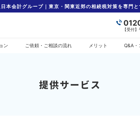
人日本会計グループ｜東京・関東近郊の相続税対策を専門と
012
【受付】平日
ョン
ご依頼・ご相談の
流れ
メリット
Q&A
・
提供サービス