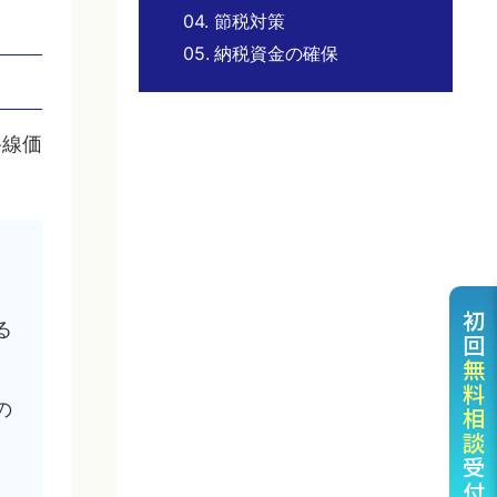
04.
節税対策
05.
納税資金の確保
路線価
初回
る
無料相談
の
受付中