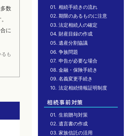
01.
相続手続きの流れ
定多数
02.
期限のあるものに注意
す。
03.
法定相続人の確定
場合に
04.
財産目録の作成
05.
遺産分割協議
06.
争族問題
いるも
07.
申告が必要な場合
08.
金融・保険手続き
09.
名義変更手続き
10.
法定相続情報証明制度
相続事前対策
01.
生前贈与対策
02.
遺言書の作成
03.
家族信託の活用
。