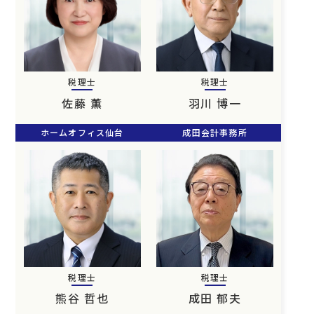
税理士
税理士
佐藤 薫
羽川 博一
ホームオフィス仙台
成田会計事務所
税理士
税理士
熊谷 哲也
成田 郁夫