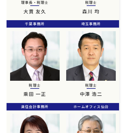
理事長・税理士
税理士
大貫 友久
森川 均
千葉事務所
埼玉事務所
税理士
税理士
乘田 一正
中澤 浩二
奥住会計事務所
ホームオフィス仙台