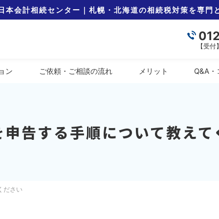
日本会計相続センター｜札幌・北海道の相続税対策を専門
01
【受付】
ョン
ご依頼・ご相談の
流れ
メリット
Q&A
・
を申告する手順について教えて
ください