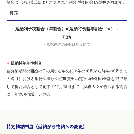
割合は、次の算式により計算される割合(特例割合)が適用されます。
算式
延納利子税割合（年割合）
×
延納特例基準割合（※）
÷
7.3%
※
0.1%未満の端数は切り捨て
※
延納特例基準割合
各分納期間の開始の日の属する年の前々年の10月から前年の9月まで
の各月における銀行の新規の短期貸出約定平均金利の合計を12で除
して得た割合として前年の12月15日までに財務大臣が告示する割合
に、年1%を加算した割合
特定物納制度（延納から物納への変更）