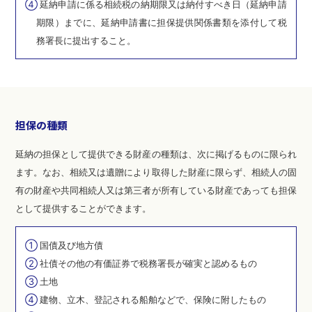
④
延納申請に係る相続税の納期限又は納付すべき日（延納申請
期限）までに、延納申請書に担保提供関係書類を添付して税
務署長に提出すること。
担保の種類
延納の担保として提供できる財産の種類は、次に掲げるものに限られ
ます。なお、相続又は遺贈により取得した財産に限らず、相続人の固
有の財産や共同相続人又は第三者が所有している財産であっても担保
として提供することができます。
①
国債及び地方債
②
社債その他の有価証券で税務署長が確実と認めるもの
③
土地
④
建物、立木、登記される船舶などで、保険に附したもの