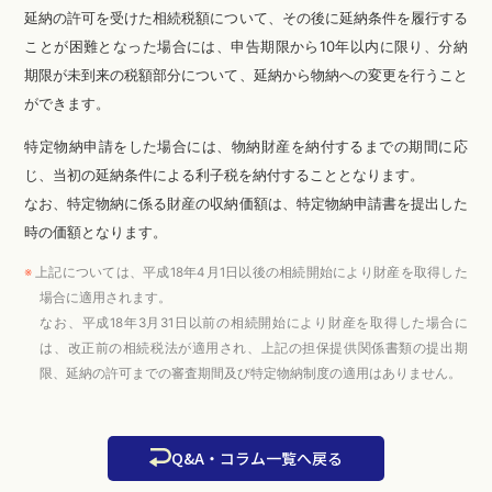
延納の許可を受けた相続税額について、その後に延納条件を履行する
ことが困難となった場合には、申告期限から10年以内に限り、分納
期限が未到来の税額部分について、延納から物納への変更を行うこと
ができます。
特定物納申請をした場合には、物納財産を納付するまでの期間に応
じ、当初の延納条件による利子税を納付することとなります。
なお、特定物納に係る財産の収納価額は、特定物納申請書を提出した
時の価額となります。
※
上記については、平成18年4月1日以後の相続開始により財産を取得した
場合に適用されます。
なお、平成18年3月31日以前の相続開始により財産を取得した場合に
は、改正前の相続税法が適用され、上記の担保提供関係書類の提出期
限、延納の許可までの審査期間及び特定物納制度の適用はありません。
Q&A・コラム一覧へ戻る